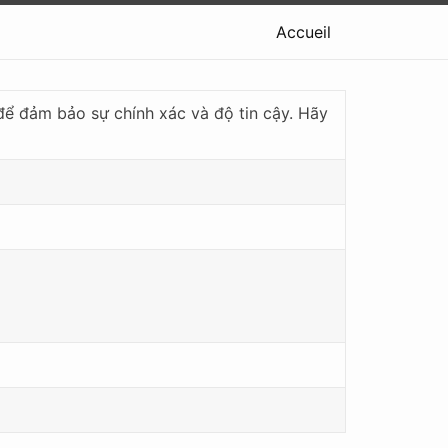
Accueil
để đảm bảo sự chính xác và độ tin cậy. Hãy