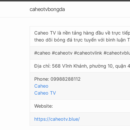
caheotvbongda
Caheo TV là nền tảng hàng đầu về trực tiế
theo dõi bóng đá trực tuyến với bình luận T
#caheo #caheotv #caheotvlink #caheotvbl
Địa chỉ: 568 Vĩnh Khánh, phường 10, quận 
Phone: 09988288112
Caheo
Caheo TV
Website:
https://caheotv.blue/